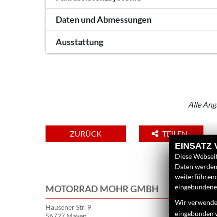
Daten und Abmessungen
Ausstattung
Alle Ang
ZURÜCK
TEILEN
EINSATZ
Diese Webseit
Daten werden 
weiterführen
eingebundenen
MOTORRAD MOHR GMBH
Wir verwenden
Hausener Str. 9
eingebunden 
56727 Mayen