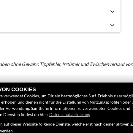
aben ohne Gewähr. Tippfehler, Irrtümer und Zwischenverkauf vor
 VON COOKIES
e verwendet Cookies, um Dir ein bestmögliches Surf-Erlebnis zu ermögl
erhoben und dienen nicht für die Erstellung von Nutzungsprofilen oder
der Verwendung. Sämtliche Informationen zu verwendeten Cookies und
 Diensten findest du hier:
Datenschutzerklärung
LINKS
FINDEN SIE
 auf dieser Website folgende Dienste, welche erst nach deiner aktiven
Unternehmen
Facebook
werden.