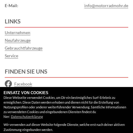
E-Mail:
info@motorradmohr.de
LINKS
Unternehmen
Neufahrzeuge
Gebrauchtfahrzeuge
Service
FINDEN SIE UNS
Facebook
EINSATZ VON COOKIES
Instagram
Diese Webseite verwendet Cookies, um Dir ein bestmögliches Surf-Erlebnis zu
ermöglichen. Diese Daten werden erhoben und dienen nicht für die Erstellung von
Google Maps
Nutzungsprofilen oder anderer weiterführender Verwendung. Sämtliche Informationen
zu verwendeten Cookies und eingebundenen Diensten findest du
hier:
Datenschutzerklärung
RECHTLICHES
Wir verwenden auf dieser Website folgende Dienste, welche erst nach deiner aktiven
Zustimmung eingebunden werden.