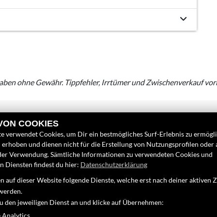
aben ohne Gewähr. Tippfehler, Irrtümer und Zwischenverkauf vor
 VON COOKIES
e verwendet Cookies, um Dir ein bestmögliches Surf-Erlebnis zu ermögl
erhoben und dienen nicht für die Erstellung von Nutzungsprofilen oder
der Verwendung. Sämtliche Informationen zu verwendeten Cookies und
 Diensten findest du hier:
Datenschutzerklärung
LINKS
FINDEN SIE
 auf dieser Website folgende Dienste, welche erst nach deiner aktiven
Unternehmen
Facebook
werden.
Neufahrzeuge
zu den jeweiligen Dienst an und klicke auf Übernehmen:
Instagram
Gebrauchtfahrzeuge
 Analytics