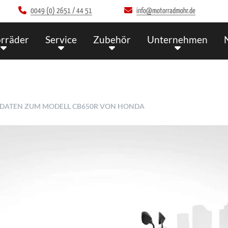
0049 (0) 2651 / 44 51
info@motorradmohr.de
rräder
Service
Zubehör
Unternehmen
N DATEN ZUM MODELL CB650R VON HONDA