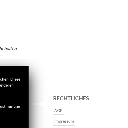
behalten.
ichen. Diese
 anderer
 UNS
RECHTLICHES
 Zustimmung
AGB
Impressum