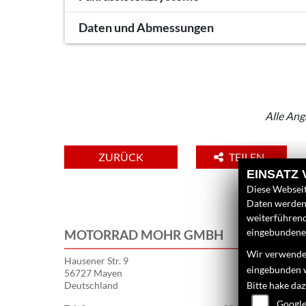
Daten und Abmessungen
Alle Ang
ZURÜCK
TEILEN
EINSATZ
Diese Webseit
Daten werden 
weiterführen
eingebundenen
MOTORRAD MOHR GMBH
Wir verwenden
Hausener Str. 9
eingebunden 
56727 Mayen
Deutschland
Bitte hake da
Google